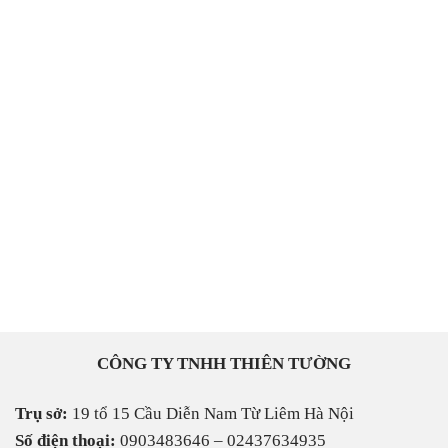
CẢM GIÁC LẠC LÕNG – VÌ SAO ĐÔI KHI TA
CHẲNG THẤY MÌNH THUỘC VỀ ĐÂU?
Mở đầu Có những lúc nhìn xung quanh, ai cũng bận
rộn với cuộc sống [...]
09
Th7
CÔNG TY TNHH THIÊN TƯỜNG
Trụ sở:
19 tổ 15 Cầu Diễn Nam Từ Liêm Hà Nội
Số điện thoại:
0903483646 – 02437634935