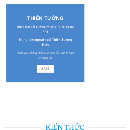
THIÊN TƯỜNG
Trung tâm bồi dưỡng kỹ năng Thiên Tường
ART
Trung tâm ngoại ngữ Thiên Tường
Kids
“Giáo dục không phải là rót cho đầy, mà là khơi
lên ngọn lửa”
XEM
KIẾN THỨC