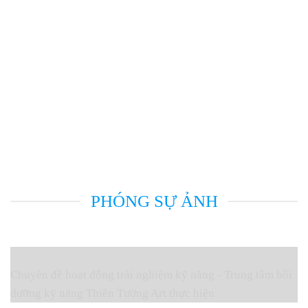
PHÓNG SỰ ẢNH
Chuyên đề hoạt động trải nghiệm kỹ năng - Trung tâm bồi
dưỡng kỹ năng Thiên Tường Art thực hiện