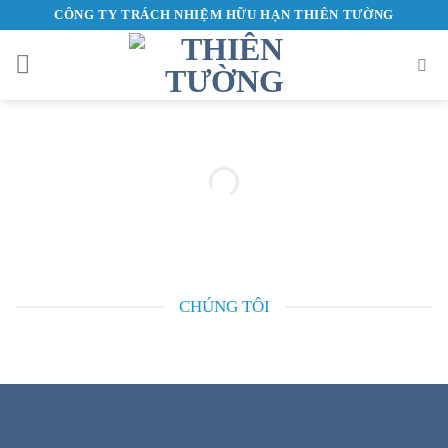
Skip
CÔNG TY TRÁCH NHIỆM HỮU HẠN THIÊN TƯỜNG
to
content
CHÚNG TÔI