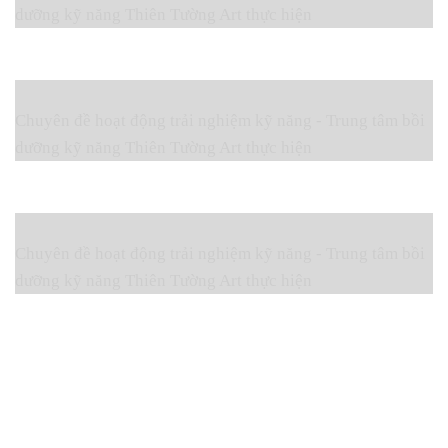
dưỡng kỹ năng Thiên Tường Art thực hiện
Chuyên đề hoạt động trải nghiệm kỹ năng - Trung tâm bồi
dưỡng kỹ năng Thiên Tường Art thực hiện
Chuyên đề hoạt động trải nghiệm kỹ năng - Trung tâm bồi
dưỡng kỹ năng Thiên Tường Art thực hiện