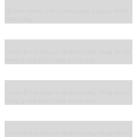
Tập huấn chương trình và phương pháp giảng dạy STEM
Thiên Tường
Chuyên đề hoạt động trải nghiệm kỹ năng - Trung tâm bồi
dưỡng kỹ năng Thiên Tường Art thực hiện
Chuyên đề hoạt động trải nghiệm kỹ năng - Trung tâm bồi
dưỡng kỹ năng Thiên Tường Art thực hiện
Chuyên đề hoạt động trải nghiệm kỹ năng - Trung tâm bồi